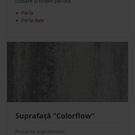
culoare și sclipiri perlate.
Perla
Perla dale
Suprafață ”Colorflow“
finisarea suprafetelor