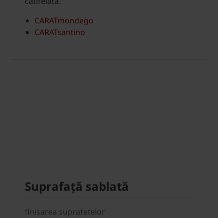
catifelată.
CARATmondego
CARATsantino
Suprafață sablată
finisarea suprafetelor