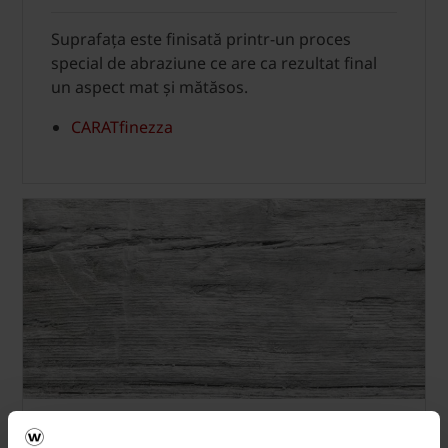
Suprafața este finisată printr-un proces
special de abraziune ce are ca rezultat final
un aspect mat și mătăsos.
CARATfinezza
Suprafață cu “aspect de