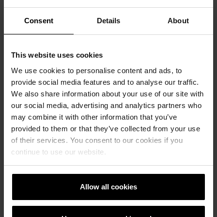
lemn”
Consent
Details
About
finisarea suprafetelor
This website uses cookies
Prin folosirea unei metode speciale de
We use cookies to personalise content and ads, to
producție cu beton umed, structura naturală
provide social media features and to analyse our traffic.
a lemnului este recreată într-un mod
We also share information about your use of our site with
deosebit de realist. Rezultatul: o soluție
our social media, advertising and analytics partners who
alternativă a lemnului, ideală pe termen lung
may combine it with other information that you’ve
datorită rezistenței sporite la apă, îngheț,
provided to them or that they’ve collected from your use
șocuri și uzură.
of their services. You consent to our cookies if you
continue to use our website.
Bradstone Bucată de copac
Bradstone Traverse
Nordic Maritime
Allow all cookies