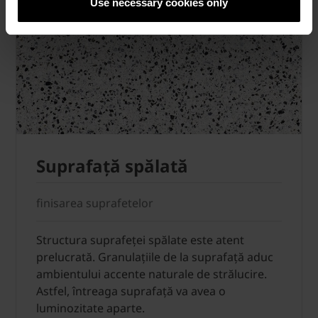
Use necessary cookies only
Suprafaţă spălată
finisarea suprafetelor
Structura suprafeţei spălate este atent
prelucrată. Granulaţiile de la suprafaţă aduc
ambientului accente naturale de strălucire.
Astfel, întreaga suprafaţă va avea o
luminozitate aparte.