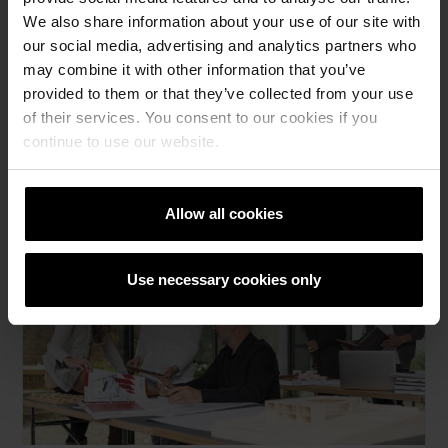
We also share information about your use of our site with
our social media, advertising and analytics partners who
may combine it with other information that you’ve
provided to them or that they’ve collected from your use
Misiune
of their services. You consent to our cookies if you
continue to use our website.
Suntem preocupați de un viitor mai bun.
AFLĂ MAI MULTE
Allow all cookies
Use necessary cookies only