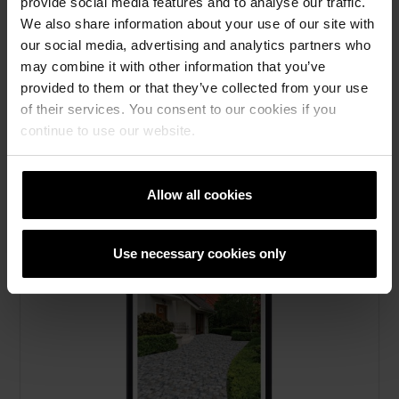
provide social media features and to analyse our traffic.
We also share information about your use of our site with
Compara si decide
our social media, advertising and analytics partners who
Poti alege intre mai multe tipuri de pavaj si nisip
may combine it with other information that you’ve
pentru rosturi asfel incat sa poti lua cea mai
provided to them or that they’ve collected from your use
buna decizie.
of their services. You consent to our cookies if you
continue to use our website.
Allow all cookies
Use necessary cookies only