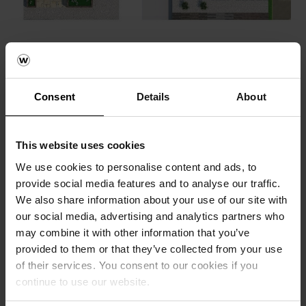
Crează o imagine
realistă a proiectului
Consent
Details
About
tău
This website uses cookies
We use cookies to personalise content and ads, to
provide social media features and to analyse our traffic.
Serviciul de consultanță Design
We also share information about your use of our site with
Concept proiectare peisagistică– Serviciul de Consultanță
our social media, advertising and analytics partners who
Design oferit de Semmelrock constă în realizarea unei
may combine it with other information that you’ve
palete diversificate de amenajari exterioare, pentru
provided to them or that they’ve collected from your use
proiecte cu funcțiuni diverse: ansambluri rezidențiale,
of their services. You consent to our cookies if you
sedii de birouri, grădini și piețe publice, clădiri industriale,
continue to use our website.
spații comerciale, etc.