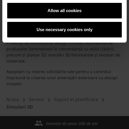
Pentru livrarea unei variante pesonalizate de design a
grădinii așteptăm să ne contactezi și este recomandat să ne
Allow all cookies
transmiti o documentație minimă: plan de situație cu
zonele pietonale și carosabile aferente, releveu cotat,
fotografii cu amplasamentul și surse de inspirație în stilul
Use necessary cookies only
dorit.
Proiectul de consultanță design include recomandarea
produselor Semmelrock în concordanță cu stilul clădirii,
precum și planșe 2D, simulări 3D fotorealiste și necesar de
materiale.
Așteptăm cu interes solicitările tale pentru a contribui
împreună la crearea unor amenajări exterioare cu design
inovativ.
Acasa
Servicii
Suport in planificare
Simulari 3D
Inovație de peste 200 de ani