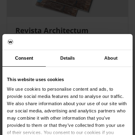
Revista Architectum
Pentru idei și inspirație
Consent
Details
About
Pe tot parcursul anului, colectăm și cercetăm
cele mai bune soluții în arhitectură unde au
fost utilizate cărămizile.
This website uses cookies
We use cookies to personalise content and ads, to
VEZI ULTIMA EDIȚIE >
provide social media features and to analyse our traffic.
We also share information about your use of our site with
our social media, advertising and analytics partners who
may combine it with other information that you’ve
provided to them or that they’ve collected from your use
of their services. You consent to our cookies if you