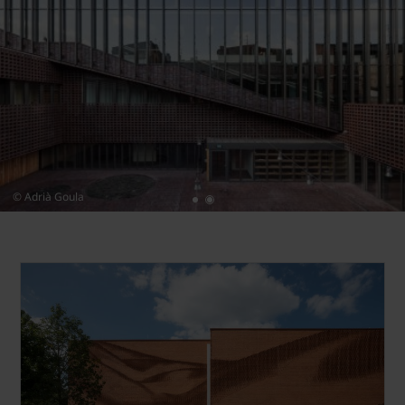
© Adrià Goula