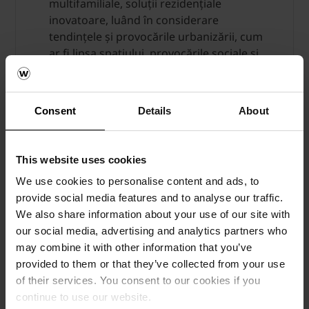
multifamiliale, soluții rezidențiale
inovatoare, luând în considerare
tendințele și provocările urbanizării, cum
ar fi lipsa spațiului, provocările sociale și
noile concepte de locuire.
Clădiri publice
- spații de birouri, clădiri
Consent
Details
About
comerciale care oferă confort, estetică și
funcționalitate, birouri și clădiri industriale.
Clădiri publice cu scop educativ,
This website uses cookies
cultural, pentru sănătate sau proiecte
We use cookies to personalise content and ads, to
de infrastructură
- clădiri publice care
provide social media features and to analyse our traffic.
oferă confort, estetică și funcționalitate
We also share information about your use of our site with
centrelor de educație, cultură și asistență
our social media, advertising and analytics partners who
medicală, spațiilor publice și proiectelor de
may combine it with other information that you’ve
infrastructură.
provided to them or that they’ve collected from your use
of their services. You consent to our cookies if you
Solutii speciale – punerea in opera a unor
continue to use our website.
concept arhitecturale prin care se