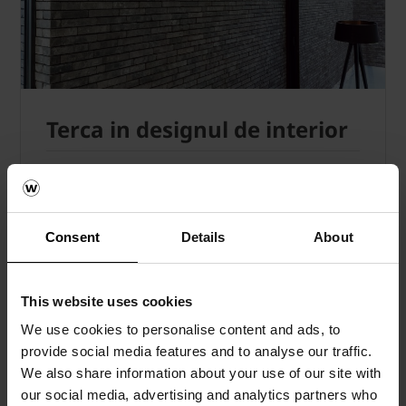
Terca in designul de interior
Armonie pentru un interior unic
Unul dintre principalele atuuri ale placajului
Consent
Details
About
klinker este
versatilitatea
, capacitatea
fantastica de adaptare in decoruri extrem de
variate, datorita bogatiei de
texturi si culori
.
This website uses cookies
In privinta materialelor, placajul
We use cookies to personalise content and ads, to
ceramic reprezinta
solutii in tendinte
provide social media features and to analyse our traffic.
pentru amenajari interioare
, prin
gama
We also share information about your use of our site with
larga de colectii
disponibile (design special,
our social media, advertising and analytics partners who