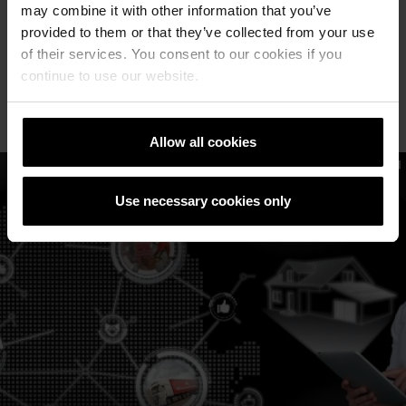
aspect modern, clasic sau traditional), dar si
may combine it with other information that you’ve
prin faptul ca nu va fi nevoie sa redecorezi
provided to them or that they’ve collected from your use
anul urmator, intrucat aceste produse
of their services. You consent to our cookies if you
prezinta o rezistenta in timp ridicata.
continue to use our website.
Allow all cookies
Use necessary cookies only