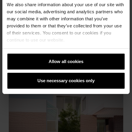
We also share information about your use of our site with
our social media, advertising and analytics partners who
may combine it with other information that you’ve
provided to them or that they’ve collected from your use
of their services. You consent to our cookies if you
continue to use our website.
Descoperă alte proiecte
Allow all cookies
rezidențiale
Use necessary cookies only