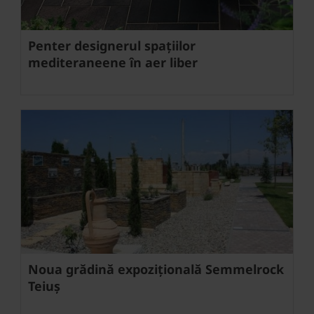
Penter designerul spațiilor
mediteraneene în aer liber
Noua grădină expozițională Semmelrock
Teiuș