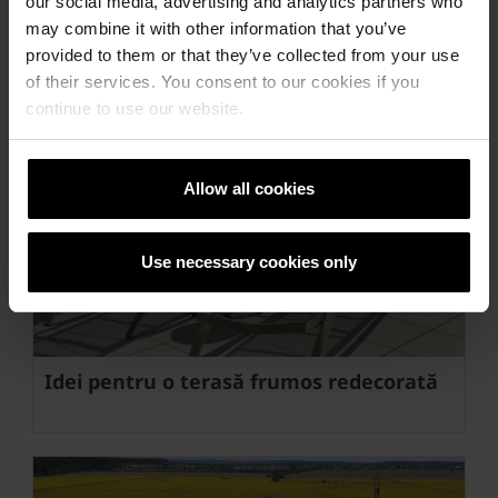
românească!
our social media, advertising and analytics partners who
may combine it with other information that you’ve
Premierea concursului CASA mică - Casa CUIB,
provided to them or that they’ve collected from your use
Anuala de arhitectură 2020 „Arhitectura fără vârstă”
of their services. You consent to our cookies if you
continue to use our website.
Allow all cookies
Use necessary cookies only
Idei pentru o terasă frumos redecorată