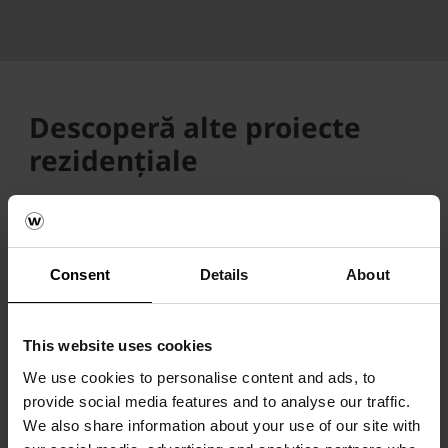
Descoperă alte proiecte
rezidențiale
Consent
Details
About
This website uses cookies
We use cookies to personalise content and ads, to
provide social media features and to analyse our traffic.
wienerberger susține arhitectura
We also share information about your use of our site with