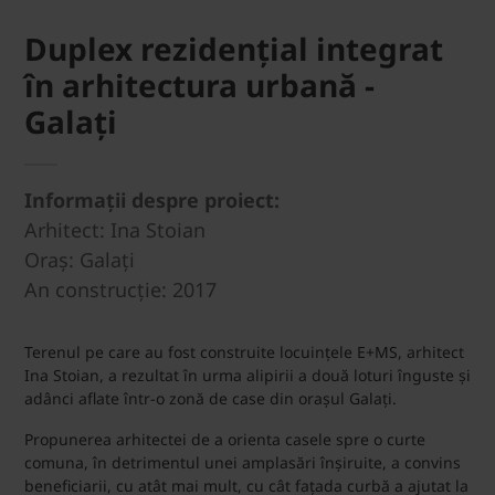
Duplex rezidențial integrat
în arhitectura urbană -
Galați
Informații despre proiect:
Arhitect: Ina Stoian
Oraș: Galați
An construcție: 2017
Terenul pe care au fost construite locuințele E+MS, arhitect
Ina Stoian, a rezultat în urma alipirii a două loturi înguste și
adânci aflate într-o zonă de case din orașul Galați.
Propunerea arhitectei de a orienta casele spre o curte
comuna, în detrimentul unei amplasări înșiruite, a convins
beneficiarii, cu atât mai mult, cu cât fațada curbă a ajutat la