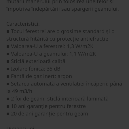
mutării mânerului prin folosirea uneltelor și
împotriva îndepărtării sau spargerii geamului.
Caracteristici:
■ Tocul ferestrei are o grosime standard și o
structură întărită cu protecție antiefracție
■ Valoarea-U a ferestrei: 1,3 W/m2K
■ Valoarea-U a geamului: 1,1 W/m2K
■ Sticlă exterioară calită
■ Izolare fonică: 35 dB
■ Fantă de gaz inert: argon
■ Setarea automată a ventilației încăperii: până
la 49 m3/h
■ 2 foi de geam, sticlă interioară laminată
■ 10 ani garanție pentru ferestre
■ 20 de ani garanție pentru geam
Dimensiuni: