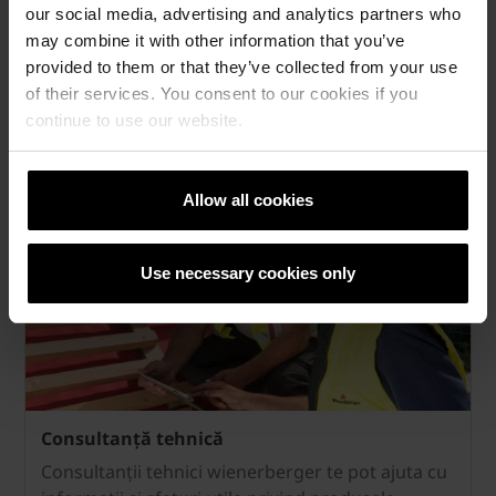
our social media, advertising and analytics partners who
suplimentare sau suport in
may combine it with other information that you’ve
vanzare?
provided to them or that they’ve collected from your use
of their services. You consent to our cookies if you
continue to use our website.
—
Allow all cookies
Use necessary cookies only
Consultanță tehnică
Consultanții tehnici wienerberger te pot ajuta cu