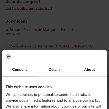
De unde cumperi?
Listă distribuitori autorizați
Downloads
Brosura Ferestre de Mansarda Tondach
PDF - 6 MB
Declaratie de performanta TONDACH ENERGYPLUS
PDF - 126 KB
Downloads
Consent
Details
About
This website uses cookies
We use cookies to personalise content and ads, to
provide social media features and to analyse our traffic.
We also share information about your use of our site with
Ai nevoie de informatii