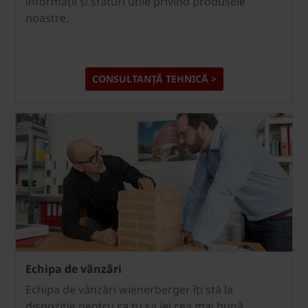
informații și sfaturi utile privind produsele
noastre.
CONSULTANȚĂ TEHNICĂ >
Echipa de vânzări
Echipa de vânzări wienerberger îți stă la
dispoziție pentru ca tu sa iei cea mai bună