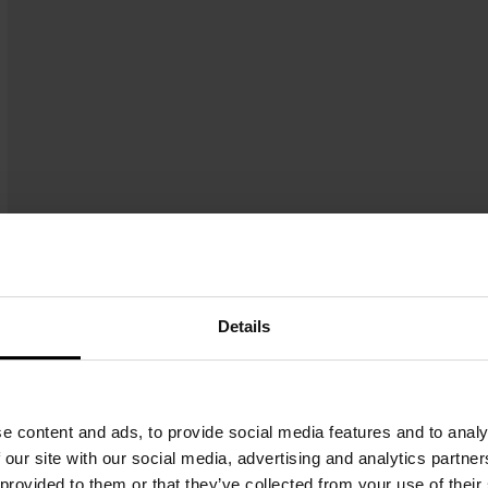
Details
u mixt cu suprafata interioara ceramica si nervuri
tuit din grinzi prefabricate Porotherm si blocuri
e content and ads, to provide social media features and to analy
45 sau Porotherm 60 si dintr-o suprabetonare
 our site with our social media, advertising and analytics partn
icate din beton armat precomprimat cu invelis
 provided to them or that they’ve collected from your use of their