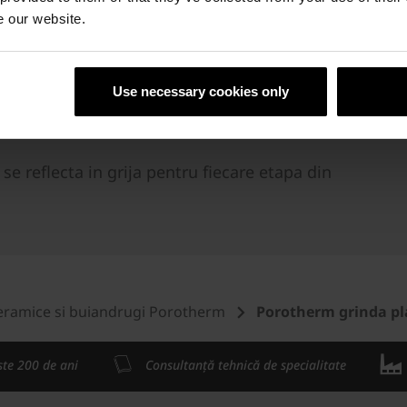
50 - 7.25 m. Imaginea este cu titlu de prezentare.
e our website.
cm
Use necessary cookies only
 reflecta in grija pentru fiecare etapa din
eramice si buiandrugi Porotherm
Porotherm grinda p
ste 200 de ani
Consultanță tehnică de specialitate