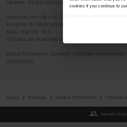
ceramic. Se pot obtine deschideri cuprinse intre 1.
cookies if you continue to us
Sectiune (mm) (b x h): 120 x 65
Lungime de fabricatie (m): 175 / 7.25 - pas de 25 
Masa (kg/ml): 16.5
Distanta de rezemare (cm): min 2 x 12.5
Gama Porotherm Complet: calitatea wienerberger se
constructie.
Acasa
Produse
Zidarie Porotherm
Plansee c
Inovație de pe