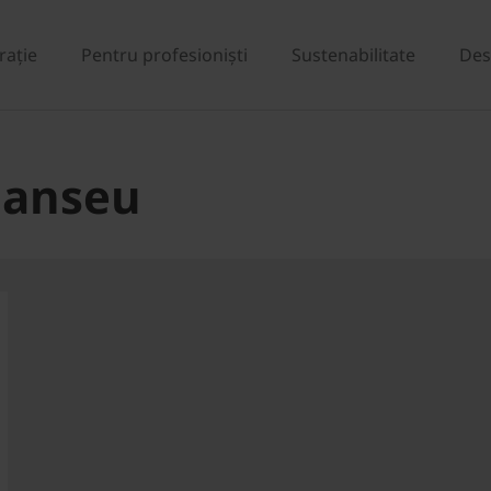
rație
Pentru profesioniști
Sustenabilitate
Des
lanseu