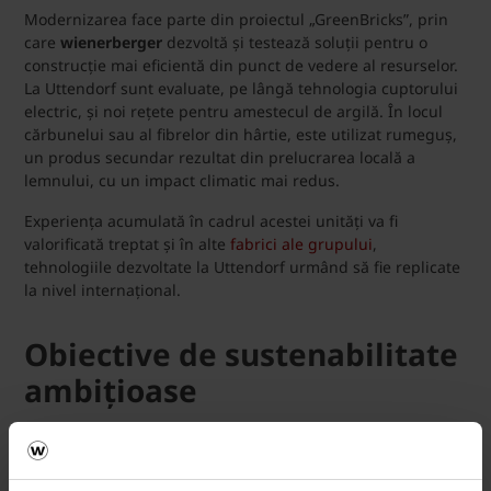
Modernizarea face parte din proiectul „GreenBricks”, prin
care
wienerberger
dezvoltă și testează soluții pentru o
construcție mai eficientă din punct de vedere al resurselor.
La Uttendorf sunt evaluate, pe lângă tehnologia cuptorului
electric, și noi rețete pentru amestecul de argilă. În locul
cărbunelui sau al fibrelor din hârtie, este utilizat rumeguș,
un produs secundar rezultat din prelucrarea locală a
lemnului, cu un impact climatic mai redus.
Experiența acumulată în cadrul acestei unități va fi
valorificată treptat și în alte
fabrici ale grupului
,
tehnologiile dezvoltate la Uttendorf urmând să fie replicate
la nivel internațional.
Obiective de sustenabilitate
ambițioase
Fabrica din Uttendorf
este operată de wienerberger încă
din 1987 și a funcționat de-a lungul timpului ca un centru