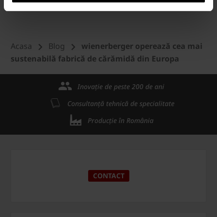
Acasa
Blog
wienerberger operează cea mai
sustenabilă fabrică de cărămidă din Europa
Inovație de peste 200 de ani
Consultanță tehnică de specialitate
Producție în România
CONTACT