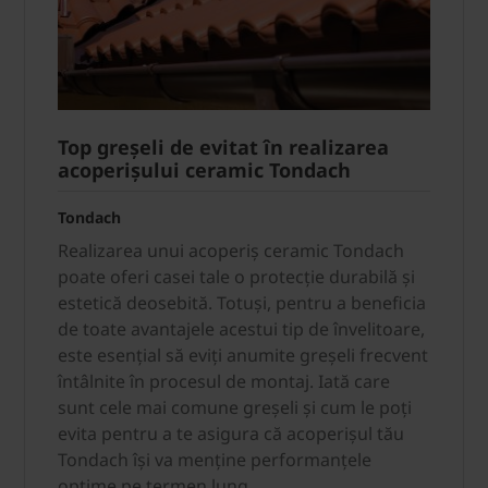
Top greșeli de evitat în realizarea
acoperișului ceramic Tondach
Tondach
Realizarea unui acoperiș ceramic Tondach
poate oferi casei tale o protecție durabilă și
estetică deosebită. Totuși, pentru a beneficia
de toate avantajele acestui tip de învelitoare,
este esențial să eviți anumite greșeli frecvent
întâlnite în procesul de montaj. Iată care
sunt cele mai comune greșeli și cum le poți
evita pentru a te asigura că acoperișul tău
Tondach își va menține performanțele
optime pe termen lung.