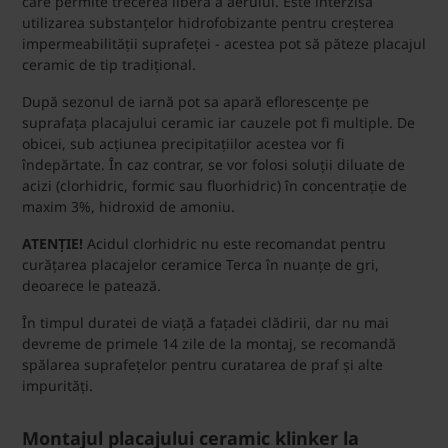
care permite trecerea liberă a aerului. Este interzisă
utilizarea substanțelor hidrofobizante pentru creșterea
impermeabilității suprafeței - acestea pot să păteze placajul
ceramic de tip tradițional.
După sezonul de iarnă pot sa apară eflorescențe pe
suprafața placajului ceramic iar cauzele pot fi multiple. De
obicei, sub acțiunea precipitațiilor acestea vor fi
îndepărtate. În caz contrar, se vor folosi soluții diluate de
acizi (clorhidric, formic sau fluorhidric) în concentrație de
maxim 3%, hidroxid de amoniu.
ATENȚIE!
Acidul clorhidric nu este recomandat pentru
curățarea placajelor ceramice Terca în nuanțe de gri,
deoarece le patează.
În timpul duratei de viață a fațadei clădirii, dar nu mai
devreme de primele 14 zile de la montaj, se recomandă
spălarea suprafețelor pentru curatarea de praf și alte
impurități.
Montajul placajului ceramic klinker la