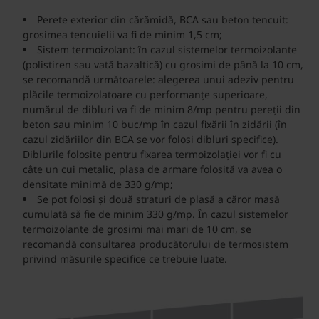
Perete exterior din cărămidă, BCA sau beton tencuit:
grosimea tencuielii va fi de minim 1,5 cm;
Sistem termoizolant: în cazul sistemelor termoizolante
(polistiren sau vată bazaltică) cu grosimi de până la 10 cm,
se recomandă următoarele: alegerea unui adeziv pentru
plăcile termoizolatoare cu performanțe superioare,
numărul de dibluri va fi de minim 8/mp pentru pereții din
beton sau minim 10 buc/mp în cazul fixării în zidării (în
cazul zidăriilor din BCA se vor folosi dibluri specifice).
Diblurile folosite pentru fixarea termoizolației vor fi cu
câte un cui metalic, plasa de armare folosită va avea o
densitate minimă de 330 g/mp;
Se pot folosi și două straturi de plasă a căror masă
cumulată să fie de minim 330 g/mp. În cazul sistemelor
termoizolante de grosimi mai mari de 10 cm, se
recomandă consultarea producătorului de termosistem
privind măsurile specifice ce trebuie luate.