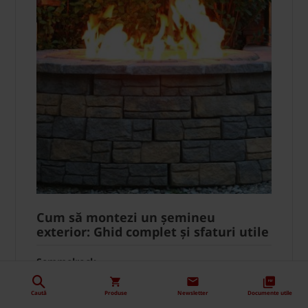
Cum să montezi un șemineu
exterior: Ghid complet și sfaturi utile
Semmelrock
Montarea unui șemineu exterior poate
Caută
Produse
Newsletter
Documente utile
transforma complet aspectul și