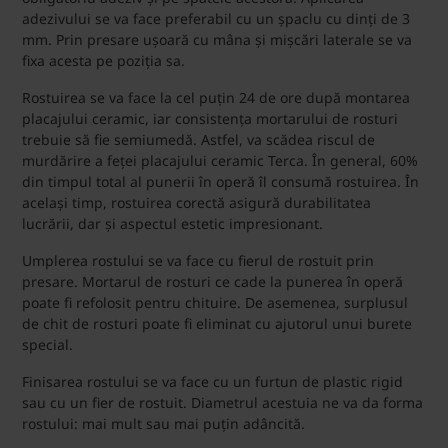
adezivului se va face preferabil cu un șpaclu cu dinți de 3
mm. Prin presare ușoară cu mâna și mișcări laterale se va
fixa acesta pe poziția sa.
Rostuirea se va face la cel puțin 24 de ore după montarea
placajului ceramic, iar consistența mortarului de rosturi
trebuie să fie semiumedă. Astfel, va scădea riscul de
murdărire a feței placajului ceramic Terca. În general, 60%
din timpul total al punerii în operă îl consumă rostuirea. În
același timp, rostuirea corectă asigură durabilitatea
lucrării, dar și aspectul estetic impresionant.
Umplerea rostului se va face cu fierul de rostuit prin
presare. Mortarul de rosturi ce cade la punerea în operă
poate fi refolosit pentru chituire. De asemenea, surplusul
de chit de rosturi poate fi eliminat cu ajutorul unui burete
special.
Finisarea rostului se va face cu un furtun de plastic rigid
sau cu un fier de rostuit. Diametrul acestuia ne va da forma
rostului: mai mult sau mai puțin adâncită.