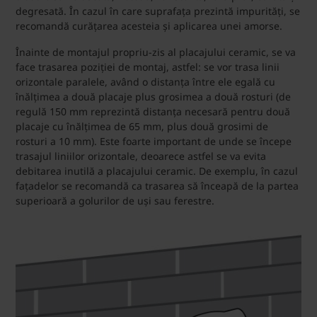
degresată. În cazul în care suprafața prezintă impurități, se
recomandă curățarea acesteia și aplicarea unei amorse.
Înainte de montajul propriu-zis al placajului ceramic, se va
face trasarea poziției de montaj, astfel: se vor trasa linii
orizontale paralele, având o distanța între ele egală cu
înălțimea a două placaje plus grosimea a două rosturi (de
regulă 150 mm reprezintă distanța necesară pentru două
placaje cu înălțimea de 65 mm, plus două grosimi de
rosturi a 10 mm). Este foarte important de unde se începe
trasajul liniilor orizontale, deoarece astfel se va evita
debitarea inutilă a placajului ceramic. De exemplu, în cazul
fațadelor se recomandă ca trasarea să înceapă de la partea
superioară a golurilor de uși sau ferestre.