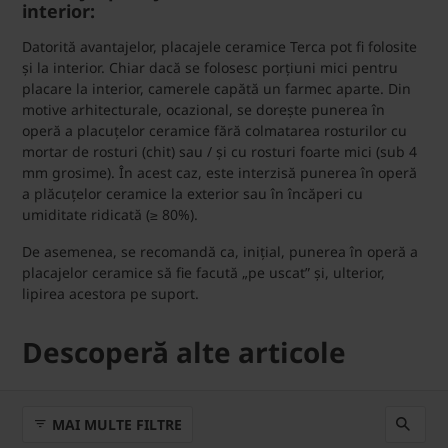
interior:
Datorită avantajelor, placajele ceramice Terca pot fi folosite
și la interior. Chiar dacă se folosesc porțiuni mici pentru
placare la interior, camerele capătă un farmec aparte. Din
motive arhitecturale, ocazional, se dorește punerea în
operă a placuțelor ceramice fără colmatarea rosturilor cu
mortar de rosturi (chit) sau / și cu rosturi foarte mici (sub 4
mm grosime). În acest caz, este interzisă punerea în operă
a plăcuțelor ceramice la exterior sau în încăperi cu
umiditate ridicată (≥ 80%).
De asemenea, se recomandă ca, inițial, punerea în operă a
placajelor ceramice să fie facută „pe uscat” și, ulterior,
lipirea acestora pe suport.
Descoperă alte articole
MAI MULTE FILTRE