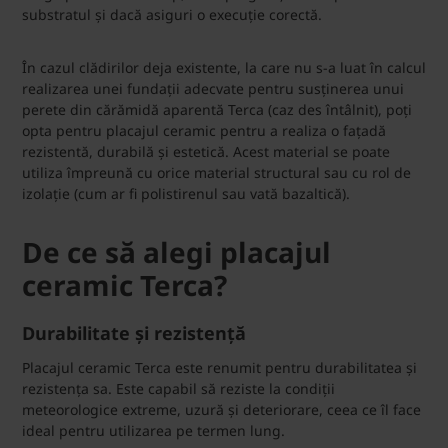
substratul și dacă asiguri o execuție corectă.
În cazul clădirilor deja existente, la care nu s-a luat în calcul
realizarea unei fundații adecvate pentru susținerea unui
perete din cărămidă aparentă Terca (caz des întâlnit), poți
opta pentru placajul ceramic pentru a realiza o fațadă
rezistentă, durabilă și estetică. Acest material se poate
utiliza împreună cu orice material structural sau cu rol de
izolație (cum ar fi polistirenul sau vată bazaltică).
De ce să alegi placajul
ceramic Terca?
Durabilitate și rezistență
Placajul ceramic Terca este renumit pentru durabilitatea și
rezistența sa. Este capabil să reziste la condiții
meteorologice extreme, uzură și deteriorare, ceea ce îl face
ideal pentru utilizarea pe termen lung.