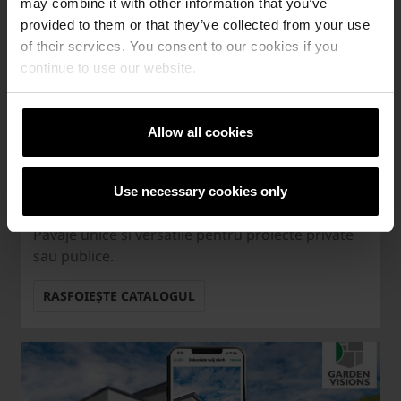
may combine it with other information that you’ve
provided to them or that they’ve collected from your use
of their services. You consent to our cookies if you
continue to use our website.
Allow all cookies
Use necessary cookies only
Catalog Semmelrock
Pavaje unice și versatile pentru proiecte private
sau publice.
RASFOIEȘTE CATALOGUL