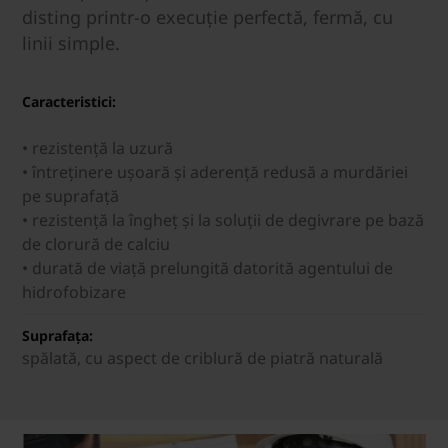
disting printr-o execuție perfectă, fermă, cu
linii simple.
Caracteristici:
• rezistenţă la uzură
• întreţinere uşoară şi aderenţă redusă a murdăriei
pe suprafaţă
• rezistenţă la îngheţ şi la soluții de degivrare pe bază
de clorură de calciu
• durată de viață prelungită datorită agentului de
hidrofobizare
Suprafața:
spălată, cu aspect de criblură de piatră naturală