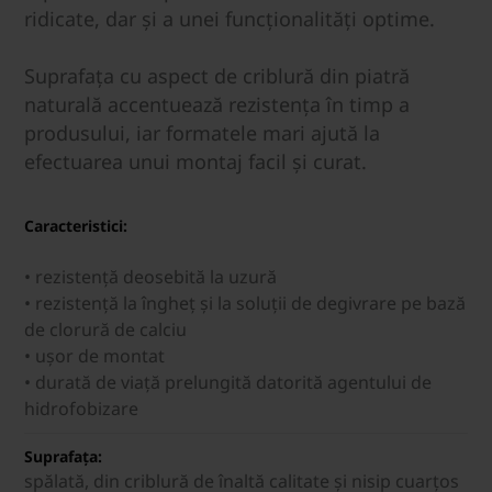
ridicate, dar și a unei funcționalități optime.
Suprafața cu aspect de criblură din piatră
naturală accentuează rezistența în timp a
produsului, iar formatele mari ajută la
efectuarea unui montaj facil și curat.
Caracteristici:
• rezistență deosebită la uzură
• rezistență la îngheţ şi la soluții de degivrare pe bază
de clorură de calciu
• uşor de montat
• durată de viață prelungită datorită agentului de
hidrofobizare
Suprafața:
spălată, din criblură de înaltă calitate şi nisip cuarţos