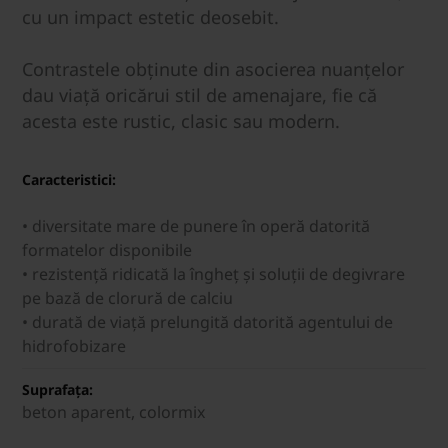
cu un impact estetic deosebit.
Contrastele obținute din asocierea nuanțelor
dau viață oricărui stil de amenajare, fie că
acesta este rustic, clasic sau modern.
Caracteristici:
• diversitate mare de punere în operă datorită
formatelor disponibile
• rezistenţă ridicată la îngheţ şi soluții de degivrare
pe bază de clorură de calciu
• durată de viață prelungită datorită agentului de
hidrofobizare
Suprafața:
beton aparent, colormix