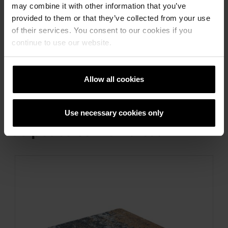
may combine it with other information that you’ve
provided to them or that they’ve collected from your use
Dală capac
of their services. You consent to our cookies if you
Dimensiuni: 23,5 x 27 x 5 cm
continue to use our website.
Bucăți / palet: 84
Allow all cookies
Use necessary cookies only
Se poate combina cu: