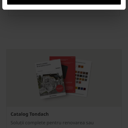
Taietor de zapada metalic
Catalog Tondach
Soluții complete pentru renovarea sau