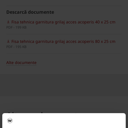
Descarcă documente
Fisa tehnica garnitura grilaj acces acoperis 40 x 25 cm
PDF - 199 KB
Fisa tehnica garnitura grilaj acces acoperis 80 x 25 cm
PDF - 195 KB
Alte documente
Alte produse pentru
siguranță în exploatare: