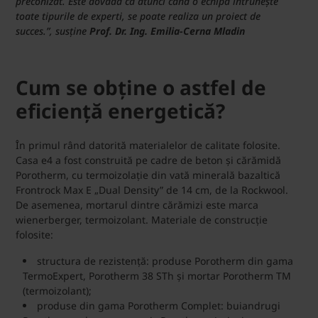
preconizat. Este dovada că atunci când o echipă întrunește
toate tipurile de experti, se poate realiza un proiect de
succes.”,
susține
Prof. Dr. Ing. Emilia-Cerna Mladin
Cum se obține o astfel de
eficiență energetică?
În primul rând datorită materialelor de calitate folosite.
Casa e4 a fost construită pe cadre de beton și cărămidă
Porotherm, cu termoizolație din vată minerală bazaltică
Frontrock Max E „Dual Density” de 14 cm, de la Rockwool.
De asemenea, mortarul dintre cărămizi este marca
wienerberger, termoizolant. Materiale de construcție
folosite:
structura de rezistență: produse Porotherm din gama
TermoExpert, Porotherm 38 STh și mortar Porotherm TM
(termoizolant);
produse din gama Porotherm Complet: buiandrugi