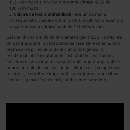
112 kWh/m2an și o valoare maximă admisă nZEB de
100 kWh/m2an;
Clădire de locuit unifamilială
- are un domeniu
corespunzator costului optim între 155-230 kWh/m2an și o
valoare maximă admisă nZEB de 111 kWh/m2an.
Casa e4 din cărămidă de la wienerberger (nZEB) reprezintă
un pas important în construcția de case din România, prin
promovarea principiilor de eficiență energetică în
rezidențial, al conceptului de cost total de construcție și
întretinere adecvat pentru piața locală, importanța utilizării
unor materiale de construcții de calitate ce se completează
reciproc și contribuie împreună la menținerea unui climat
sănătos și placut în locuință, indiferent de anotimp.