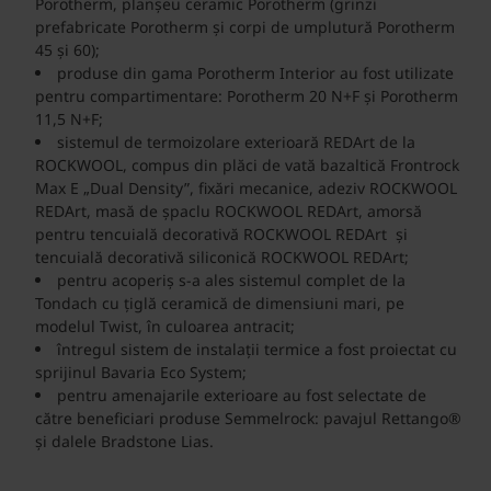
Porotherm, planșeu ceramic Porotherm (grinzi
prefabricate Porotherm și corpi de umplutură Porotherm
45 și 60);
produse din gama Porotherm Interior au fost utilizate
pentru compartimentare: Porotherm 20 N+F și Porotherm
11,5 N+F;
sistemul de termoizolare exterioară REDArt de la
ROCKWOOL, compus din plăci de vată bazaltică Frontrock
Max E „Dual Density”, fixări mecanice, adeziv ROCKWOOL
REDArt, masă de șpaclu ROCKWOOL REDArt, amorsă
pentru tencuială decorativă ROCKWOOL REDArt și
tencuială decorativă siliconică ROCKWOOL REDArt;
pentru acoperiș s-a ales sistemul complet de la
Tondach cu țiglă ceramică de dimensiuni mari, pe
modelul Twist, în culoarea antracit;
întregul sistem de instalații termice a fost proiectat cu
sprijinul Bavaria Eco System;
pentru amenajarile exterioare au fost selectate de
către beneficiari produse Semmelrock: pavajul Rettango®
și dalele Bradstone Lias.