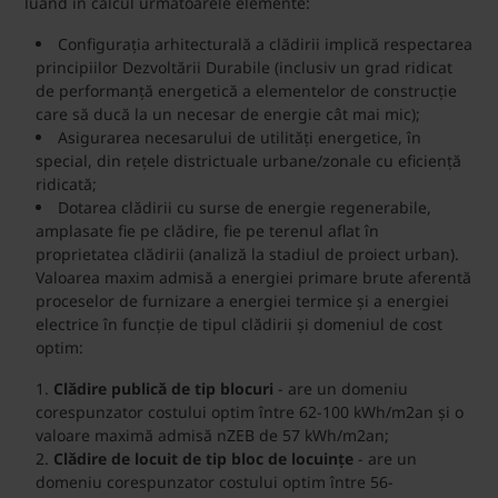
luând în calcul următoarele elemente:
Configurația arhitecturală a clădirii implică respectarea
principiilor Dezvoltării Durabile (inclusiv un grad ridicat
de performanță energetică a elementelor de construcție
care să ducă la un necesar de energie cât mai mic);
Asigurarea necesarului de utilități energetice, în
special, din rețele districtuale urbane/zonale cu eficiență
ridicată;
Dotarea clădirii cu surse de energie regenerabile,
amplasate fie pe clădire, fie pe terenul aflat în
proprietatea clădirii (analiză la stadiul de proiect urban).
Valoarea maxim admisă a energiei primare brute aferentă
proceselor de furnizare a energiei termice și a energiei
electrice în funcție de tipul clădirii și domeniul de cost
optim:
Clădire publică de tip blocuri
- are un domeniu
corespunzator costului optim între 62-100 kWh/m2an și o
valoare maximă admisă nZEB de 57 kWh/m2an;
Clădire de locuit de tip bloc de locuințe
- are un
domeniu corespunzator costului optim între 56-