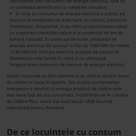
reprezentat alte consumuri de energie electrică, care nu
se corelează semnificativ cu condițiile climatice;
În timp ce consumul de energie electrică a scăzut, pe
masură ce temperaturile exterioare au crescut, panourile
fotovoltaice, dimpotrivă, și-au mărit productivitatea odată
cu creșterea intensitătii solare și a numărului de ore de
lumină naturală. În lunile aprilie-iunie, producția de
energie electrică din panouri a fost de 1260 kWh (în medie
13,85 kWh/zi). Energia electrică produsă de panourile
fotovoltaice este livrată în retea și nu afectează
înregistrarea contorului de consum de energie electrică.
Datele masurate au fost coerente și au indicat condiții bune
de confort în toate încăperile. Din analiza performanței
energetice a rezultat că energia produsă de clădire este
mai mare față de cea consumată, încadrându-se în condiția
de Clădire-Plus, adică mai mult decât nZEB-locuință
individuală pentru România.
De ce locuințele cu consum