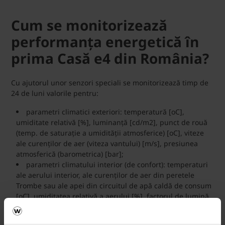
Cum se monitorizează
performanța energetică în
prima Casă e4 din România?
Cu ajutorul unor senzori speciali se monitorizează timp de
24 de luni valorile pentru:
parametri climatici exteriori: temperatură [oC],
umiditate relativă [%], luminanță [cd/m2], punct de rouă
(temp. de saturație a umidității atmosferice) [oC], viteze
ale curenților de aer (viteza vantului) [m/s], presiunea
atmosferică (barometrica) [bar];
parametri climatului interior (de confort): temperaturi
ale aerului interior, ale curenților de aer din peretele
Trombe sau ale apei din circuitul de apă caldă de consum
[oC], umiditatea relativă a aerului [%], factorul de lumină
naturală [-] sau luminanță [cd/m2], viteze ale curentilor
de aer [m/s];