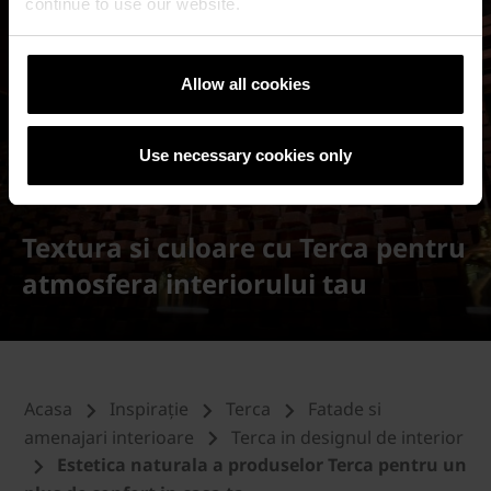
continue to use our website.
Allow all cookies
Use necessary cookies only
Textura si culoare cu Terca pentru
atmosfera interiorului tau
Acasa
Inspirație
Terca
Fatade si
amenajari interioare
Terca in designul de interior
Estetica naturala a produselor Terca pentru un